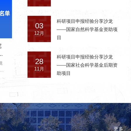
科研项目申报经验分享沙龙
03
——国家自然科学基金资助项
12月
目
院
居
科研项目申报经验分享沙龙
28
实
境
——国家社会科学基金后期资
11月
资
报和
助项目
平竞
开拓
资
等
节
应
义
年度
更多