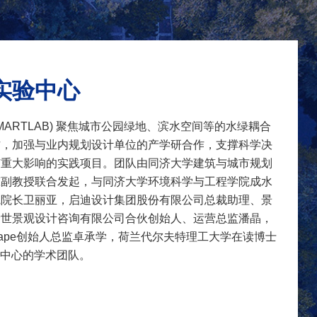
题
12
题
1
公
实验中心
哈
据双
术
MARTLAB) 聚焦城市公园绿地、滨水空间等的水绿耦合
授
作，加强与业内规划设计单位的产学研合作，支撑科学决
配
有重大影响的实践项目。团队由同济大学建筑与城市规划
高
琼副教授联合发起，与同济大学环境科学与工程学院成水
影
院院长卫丽亚，启迪设计集团股份有限公司总裁助理、景
飞
翡世景观设计咨询有限公司合伙创始人、运营总监潘晶，
光
scape创始人总监卓承学，荷兰代尔夫特理工大学在读博士
首
实验中心的学术团队。
下
对