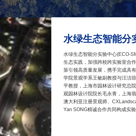
、北京绿建软件股份有限
入选资助校外开放课题10项，每项课
建筑科学研究院有限公司
资助额度3万元，执行期2年（2025年
课题负责人为实验室固定
月1日至2027年11月30日）。序号课
授。项目承担单位中国建
编号单位姓名职称课题名称12025010
有限公司科技标准管理部
重庆大学宫聪副教授高密度山地城市
水绿生态智能分
责人于震，中国建筑科学
共空间出行疗愈机制研究220250102
司孙德宇研究员、李怀研
尔滨工业大学庄典副研究员知识-数
议；会议主办方我院副院
轮驱动高层住宅建筑室内空间识别技
水绿生态智能分实验中心(ECO-S
会议。会议成立了由国家
研究320250103天津大学宋祎琳副教
生态实践，加强跨校跨实验室合
技术创新中心顾问总工程
高密度城区三甲医院更新模式与空间
策引领高质量发展，携手完成具
专家郝军为组长，浙江大
置研究420250104武汉大学蔡萌讲师
学院景观学系王敏副教授与汪洁
院王竹教授、中国建筑学
密度城市视觉环境对行人情绪异质性
平教授，上海市园林设计研究总
专业委员会宋德萱教授、
响机制研究520250105复旦大学陈神
观园林设计院院长毛永青，上海
建筑学院王静教授、北京
博士后基于视网膜对比度调控的阅读
澳大利亚注册景观师、CXLand
与城市规划学院陈光教
环境优化与近视防控研究620250106
Yan SONG精诚合作共同构成
低碳智慧城市公司总经理
都师范大学张雪讲师时空间行为视角
学建筑学院刘魁星副教授
高密度城市中混合居住社区建成环境
论证专家组。课题负责人
居
干在内的项目