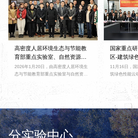
高密度人居环境生态与节能教
国家重点研
育部重点实验室、自然资源部
区-建筑绿
国土空间智能规划技术重点实
云端集成与
2026年1月20日，由‌高密度人居环境生
11月16日，
验室 校外开放课题中期成果学
证会举行
态与节能教育部重点实验室‌与‌自然资源
筑绿色性能云
部国土空间智能规划技术重点实验室‌联
目课题五：“城
术交流论坛成功举办
合主办的“校外开放课题中期成果学术交
能优化软件云
流论坛”在同济大学建筑与城市规划学院
2024YFC3
文远楼成功举行。 本次论坛邀请了清华
论证会，在我
大学、哈尔滨工业大学、东南大学、武
目由中国建筑
汉大学、西安交通大学、重庆大学、西
负责单位，我
安建筑科技大学等多所高校20余位青年
国建筑科学研
分实验中心
学者参与，分享校外开放课题学术成
乡建设部科技