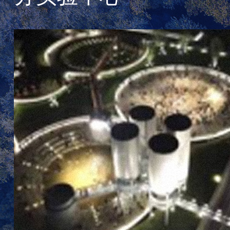
果，共同探讨所在学术领域的研究成果
建筑科技大学
和未来发展趋势。同济大学建筑与城市
公司、上海市
规划学院副院长、建成环境技术中心主
为参与单位，
任、高密度人居环境生态与节能教育部
成员李麟学教
重点实验室主任‌石邢教授‌致开幕词。论
筑科学研究院
坛一：高密度人居环境生态与节能教育
主任、项目负
部重点实验室专场 本专场由同济大学建
研究院有限公
筑与城市规划学院建成环境技术中心副
究员出席了会
主任、高密度人居环境生态与节能教育
长石邢出席了
部重点实验室副主任叶宇教授主持，‌汇
建筑绿色低碳
聚了11场精彩纷呈的学术报告‌，研究议
师、项目跟踪
题呈现出“从宏观健康到微观感知，从物
学建筑工程学
理环境到社会行为”的多元纵深格局： 上
会零能耗建筑
半场：同济大学建筑与城市规划学院谭
华南理工大学
峥副教授，通过构想现代医疗综合体，
工业大学建筑
介绍了同济医院的设计思想溯源；福州
授、中建科技
大学建筑与城乡规划学院陈仕晟副研究
齐贺、天津大
员分享了城市高温风险与热舒
等专家组成的
及其他课题骨