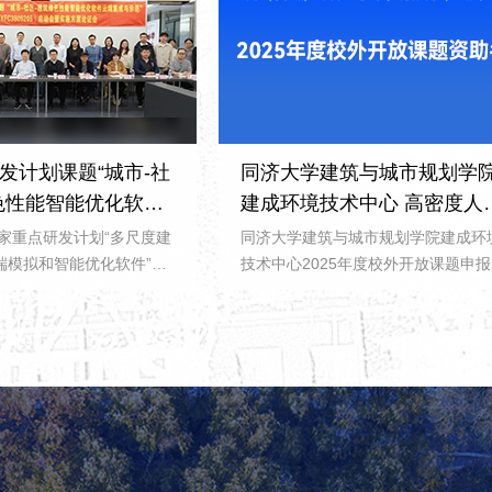
发计划课题“城市-社
同济大学建筑与城市规划学
色性能智能优化软件
建成环境技术中心 高密度人
示范”启动暨实施论
环境生态与节能教育部重点
国家重点研发计划“多尺度建
同济大学建筑与城市规划学院建成环
验室 2025年度校外开放课题
端模拟和智能优化软件”项
技术中心2025年度校外开放课题申
市-社区-建筑绿色性能智
评审工作已经结束。开放课题以“公
助名单
端集成与示范（编号：
争、择优支持”的原则，以创新性、
809205）”启动会暨实施方案
性及具有较强应用前景的标准，遴选
院B1会议室成功举行。项
助建筑学、城乡规划学、风景园林学
科学研究院有限公司作为
相关学科中与高密度人居环境生态与
校为课题五承担单位，中
能教育部重点实验室研究方向吻合，
究院有限公司、住房和城
用背景明确、具有学术和社会经济意
与产业化发展中心、西安
的基础研究、应用基础研究。2025